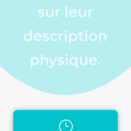
sur leur
description
physique.
}