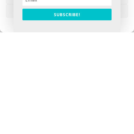
Voir les préférences
SUBSCRIBE!
PEUT-ON RETROUVER DES DOCUMENTS
PARTICULIERS SUR DES ANCÊTRES
Politique de cookies
FEMMES ?