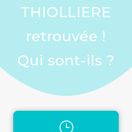
THIOLLIERE
retrouvée !
Qui sont-ils ?
}