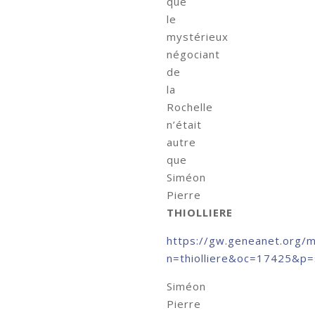
que
le
mystérieux
négociant
de
la
Rochelle
n’était
autre
que
Siméon
Pierre
THIOLLIERE
https://gw.geneanet.org/m
n=thiolliere&oc=17425&p=
Siméon
Pierre