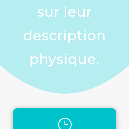
sur leur
description
physique.
}