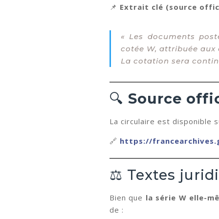
📌
Extrait clé (source offici
« Les documents posté
cotée W, attribuée aux
La cotation sera contin
🔍
Source offi
La circulaire est disponible s
🔗
https://francearchives
⚖️ Textes jurid
Bien que
la série W elle-m
de :