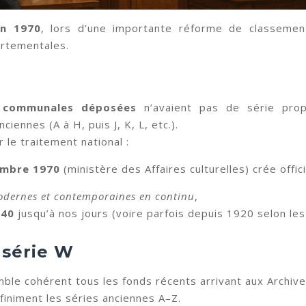
n 1970
, lors d’une importante réforme de classeme
rtementales.
s communales déposées
n’avaient pas de série prop
iennes (A à H, puis J, K, L, etc.).
r le traitement national :
cembre 1970
(ministère des Affaires culturelles) crée offic
odernes et contemporaines en continu
,
940
jusqu’à nos jours (voire parfois depuis 1920 selon le
 série W
mble cohérent tous les fonds récents arrivant aux Archiv
finiment les séries anciennes A–Z.