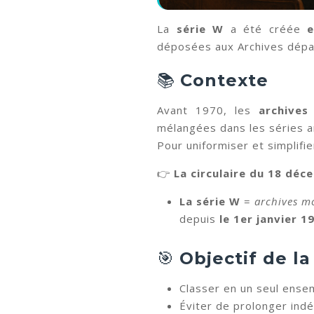
La
série W
a été créée
e
déposées aux Archives dépa
📚
Contexte
Avant 1970, les
archive
mélangées dans les séries anc
Pour uniformiser et simplifie
👉
La circulaire du 18 dé
La série W
=
archives m
depuis
le 1er janvier 1
🎯
Objectif de la
Classer en un seul ense
Éviter de prolonger indé