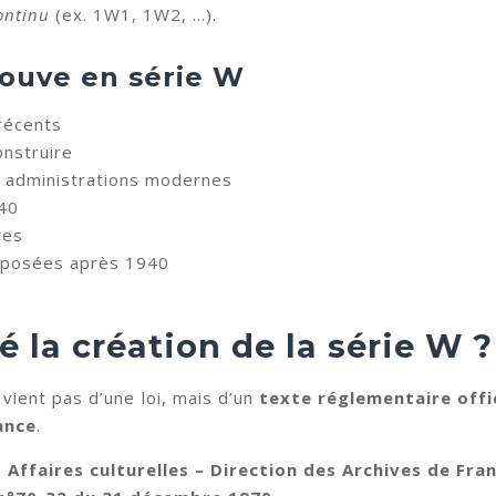
ontinu
(ex. 1W1, 1W2, …).
rouve en série W
récents
nstruire
t administrations modernes
940
res
éposées après 1940
é la création de la série W ?
vient pas d’une loi, mais d’un
texte réglementaire offi
ance
.
 Affaires culturelles – Direction des Archives de Fra