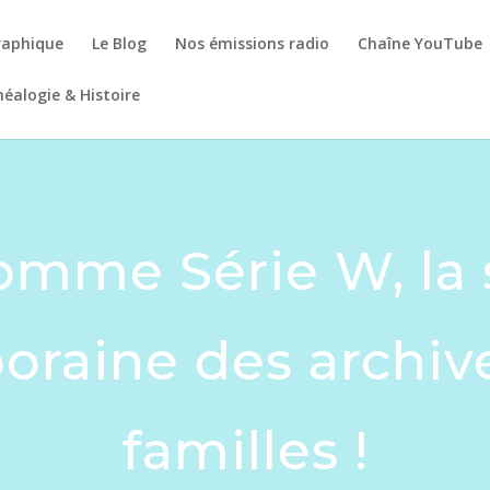
raphique
Le Blog
Nos émissions radio
Chaîne YouTube
éalogie & Histoire
mme Série W, la 
raine des archiv
familles !