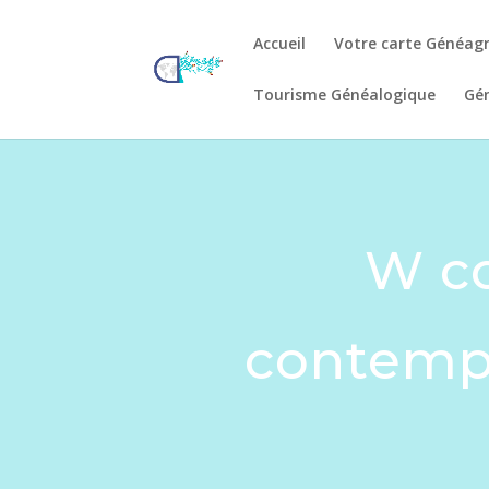
Accueil
Votre carte Généag
Tourisme Généalogique
Gén
W co
contempo