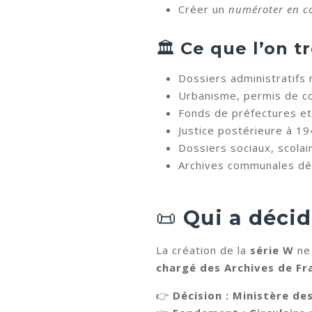
Créer un
numéroter en c
🏛️
Ce que l’on t
Dossiers administratifs 
Urbanisme, permis de co
Fonds de préfectures e
Justice postérieure à 1
Dossiers sociaux, scolai
Archives communales d
📜
Qui a décid
La création de la
série W
ne 
chargé des Archives de Fr
👉
Décision : Ministère des