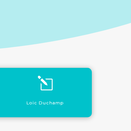
l
Loïc Duchamp