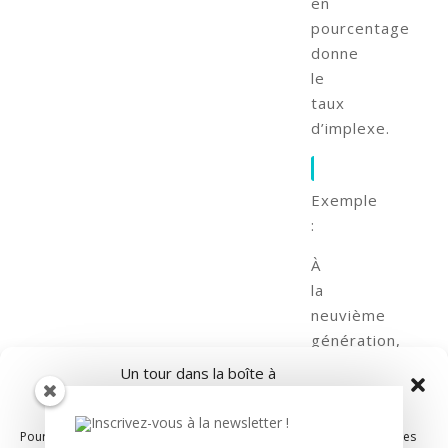
en
pourcentage
donne
le
taux
d’implexe.
Exemple
:
À
la
neuvième
génération,
une
Un tour dans la boîte à
personne
cookies ?
devrait
Pour offrir les meilleures expériences, nous utilisons des technologies
théoriquement