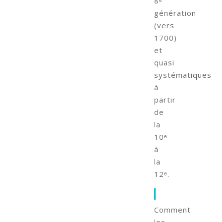
8ᵉ
génération
(vers
1700)
et
quasi
systématiques
à
partir
de
la
10ᵉ
à
la
12ᵉ.
Comment