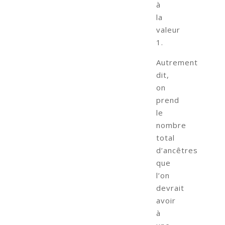
à
la
valeur
1.
Autrement
dit,
on
prend
le
nombre
total
d’ancêtres
que
l’on
devrait
avoir
à