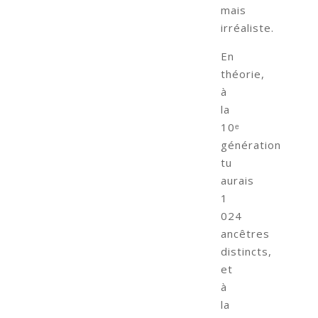
mais
irréaliste.
En
théorie,
à
la
10ᵉ
génération
tu
aurais
1
024
ancêtres
distincts,
et
à
la